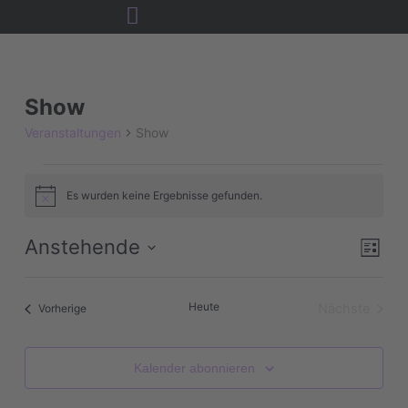
Zum
Inhalt
springen
VERANSTALTUNGEN
Show
Veranstaltungen
Show
Es wurden keine Ergebnisse gefunden.
Hinweis
ANS
Ver
Anstehende
Liste
NAV
Ans
Datum
Nav
wählen.
Heute
Veranstaltungen
Nächste
Vorherige
Veranstal
Kalender abonnieren