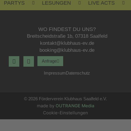
PARTYS
LESUNGEN
LIVE ACTS
R
WO FINDEST DU UNS?
Breitscheidstraße 1b, 07318 Saalfeld
kontakt@klubhaus-ev.de
booking@klubhaus-ev.de
F
I
Anfrage
a
n
c
s
Impressum
Datenschutz
e
t
b
a
o
g
o
r
k
© 2026 Förderverein Klubhaus Saalfeld e.V.
a
-
m
made by
OUTRANGE Media
f
Cookie-Einstellungen