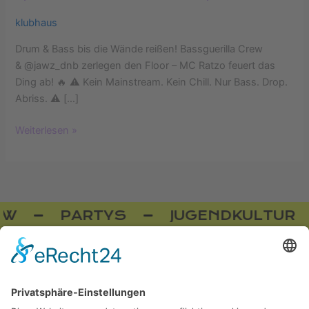
klubhaus
Drum & Bass bis die Wände reißen! Bassguerilla Crew
& @jawz_dnb zerlegen den Floor – MC Ratzo feuert das
Ding ab! 🔥 ⚠️ Kein Mainstream. Kein Chill. Nur Bass. Drop.
Abriss. ⚠️ […]
Weiterlesen »
PARTYS
JUGENDKULTUR