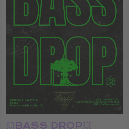
💥BASS DROP💥