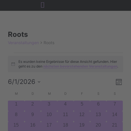
Zum
Inhalt
MONTAG
DIENSTAG
MITTWOCH
DONNERSTAG
FREITAG
SAMSTAG
SONNTAG
springen
VERANSTALTUNGEN
Roots
Veranstaltungen
Roots
Es wurden keine Ergebnisse für diese Ansicht gefunden. Hier
Hinweis
geht es zu den
nächsten bevorstehenden Veranstaltungen
.
ANS
Ver
6/1/2026
Mona
NAV
Ans
Datum
KALENDER
Nav
M
D
M
D
F
S
S
wählen.
VON
0
0
0
0
0
0
0
1
2
3
4
5
6
7
VERANSTALTUNGEN
Veranstaltungen
Veranstaltungen
Veranstaltungen
Veranstaltungen
Veranstaltungen
Veranstaltungen
Veranst
0
0
0
0
0
0
0
8
9
10
11
12
13
14
Veranstaltungen
Veranstaltungen
Veranstaltungen
Veranstaltungen
Veranstaltungen
Veranstaltungen
Veransta
0
0
0
0
0
0
0
15
16
17
18
19
20
21