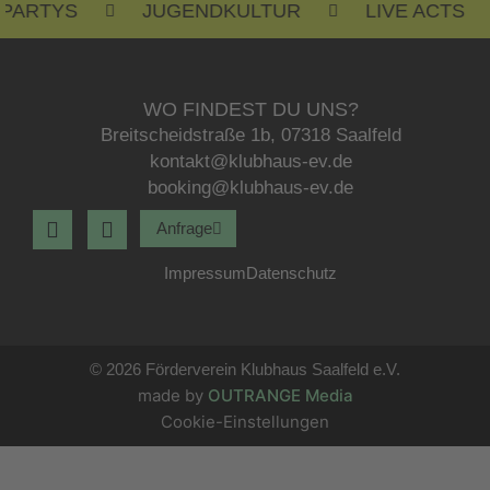
RTYS
JUGENDKULTUR
LIVE ACTS
WO FINDEST DU UNS?
Breitscheidstraße 1b, 07318 Saalfeld
kontakt@klubhaus-ev.de
booking@klubhaus-ev.de
F
I
Anfrage
a
n
c
s
Impressum
Datenschutz
e
t
b
a
o
g
o
r
k
© 2026 Förderverein Klubhaus Saalfeld e.V.
a
-
m
made by
OUTRANGE Media
f
Cookie-Einstellungen