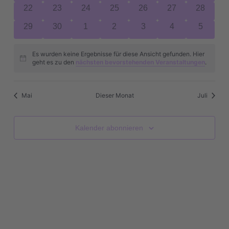
Veranstaltungen
Veranstaltungen
Veranstaltungen
Veranstaltungen
Veranstaltungen
Veranstaltungen
Veransta
0
0
0
0
0
0
0
22
23
24
25
26
27
28
Veranstaltungen
Veranstaltungen
Veranstaltungen
Veranstaltungen
Veranstaltungen
Veranstaltungen
Veransta
0
0
0
0
0
0
0
29
30
1
2
3
4
5
Veranstaltungen
Veranstaltungen
Veranstaltungen
Veranstaltungen
Veranstaltungen
Veranstaltungen
Veranst
Es wurden keine Ergebnisse für diese Ansicht gefunden. Hier
Hinweis
geht es zu den
nächsten bevorstehenden Veranstaltungen
.
Mai
Dieser Monat
Juli
Kalender abonnieren